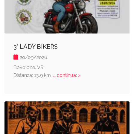
3° LADY BIKERS
20/09/2026
Bovolone, VR
Distanza: 13,9 km
... continua: >