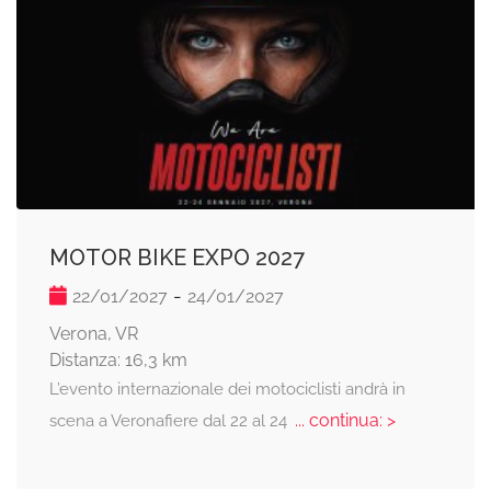
MOTOR BIKE EXPO 2027
-
22/01/2027
24/01/2027
Verona, VR
Distanza: 16,3 km
L’evento internazionale dei motociclisti andrà in
... continua: >
scena a Veronafiere dal 22 al 24