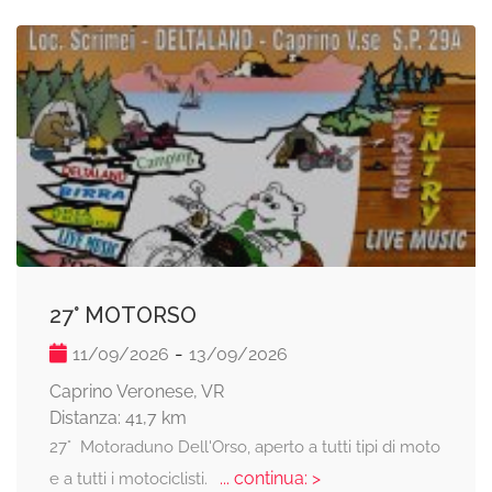
27° MOTORSO
-
11/09/2026
13/09/2026
Caprino Veronese, VR
Distanza: 41,7 km
27° Motoraduno Dell'Orso, aperto a tutti tipi di moto
... continua: >
e a tutti i motociclisti.