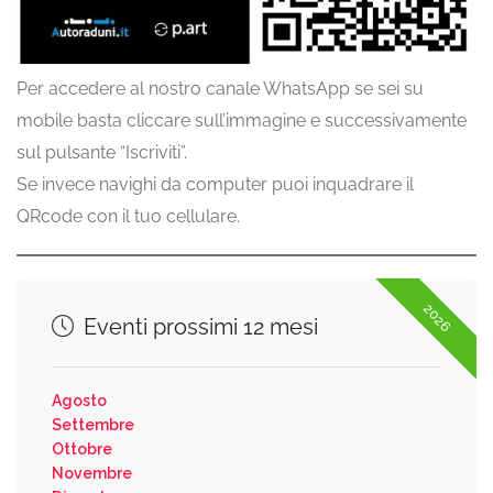
Per accedere al nostro canale WhatsApp se sei su
mobile basta cliccare sull’immagine e successivamente
sul pulsante “Iscriviti”.
Se invece navighi da computer puoi inquadrare il
QRcode con il tuo cellulare.
2026
Eventi prossimi 12 mesi
Agosto
Settembre
Ottobre
Novembre