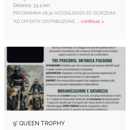
Distanza: 33,4 km
PROGRAMMA 08.30 ACCOGLIENZA ED ISCRIZIONI
... continua: >
"AD OFFERTA" DISTRIBUZIONE
9° QUEEN TROPHY