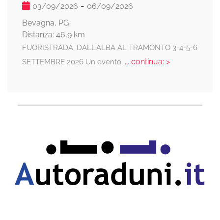
-
03/09/2026
06/09/2026
Bevagna, PG
Distanza: 46,9 km
FUORISTRADA, DALL'ALBA AL TRAMONTO 3-4-5-6
... continua: >
SETTEMBRE 2026 Un evento