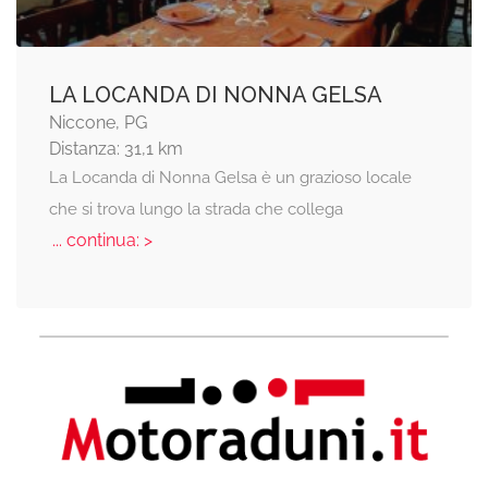
LA LOCANDA DI NONNA GELSA
Niccone, PG
Distanza: 31,1 km
La Locanda di Nonna Gelsa è un grazioso locale
che si trova lungo la strada che collega
... continua: >