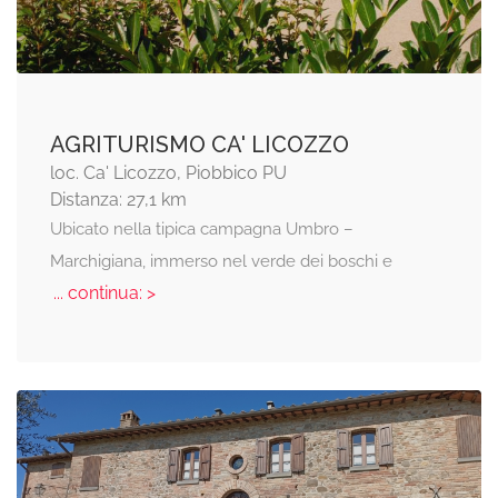
AGRITURISMO CA' LICOZZO
loc. Ca' Licozzo, Piobbico PU
Distanza: 27,1 km
Ubicato nella tipica campagna Umbro –
Marchigiana, immerso nel verde dei boschi e
... continua: >