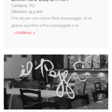
Cantiano, PU
Distanza: 14,5 km
Che sia per una veloce Birra di passaggio, di un
goloso spuntino a fine passeggiata o di
... continua: >