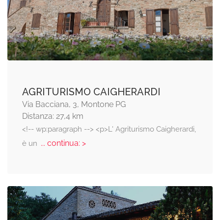
AGRITURISMO CAIGHERARDI
Via Bacciana, 3, Montone PG
Distanza: 27,4 km
<!-- wp:paragraph --> <p>L' Agriturismo Caigherardi,
... continua: >
è un