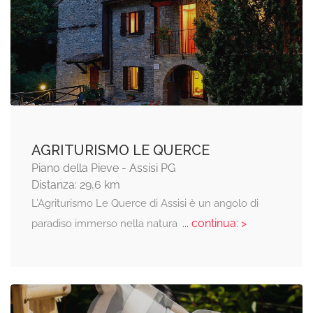
AGRITURISMO LE QUERCE
Piano della Pieve - Assisi PG
Distanza: 29,6 km
L’Agriturismo Le Querce di Assisi è un angolo di
... continua: >
paradiso immerso nella natura