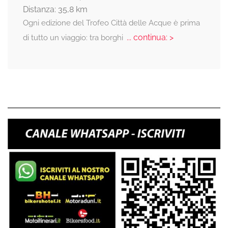
Distanza: 35,8 km
Ogni edizione del Trofeo Città delle Acque è prima
... continua: >
di tutto un viaggio: tra borghi