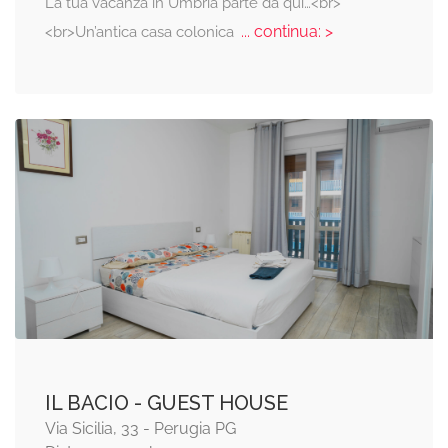
La tua vacanza in Umbria parte da qui…<br>
... continua: >
<br>Un’antica casa colonica
IL BACIO - GUEST HOUSE
Via Sicilia, 33 - Perugia PG