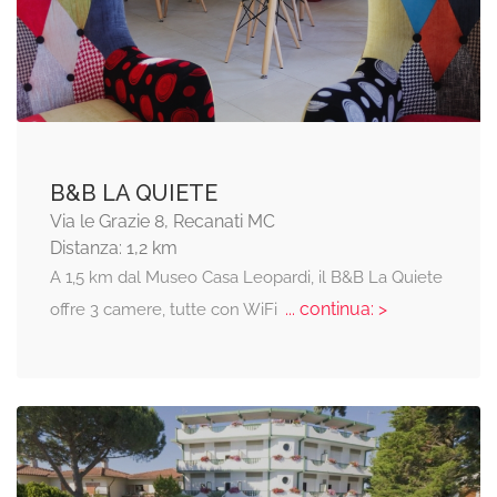
B&B LA QUIETE
Via le Grazie 8, Recanati MC
Distanza: 1,2 km
A 1,5 km dal Museo Casa Leopardi, il B&B La Quiete
... continua: >
offre 3 camere, tutte con WiFi