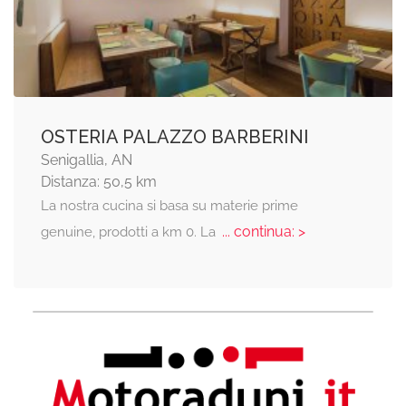
OSTERIA PALAZZO BARBERINI
Senigallia, AN
Distanza: 50,5 km
La nostra cucina si basa su materie prime
... continua: >
genuine, prodotti a km 0. La