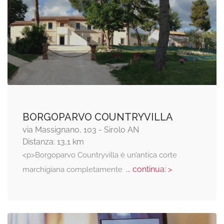
BORGOPARVO COUNTRYVILLA
via Massignano, 103 - Sirolo AN
Distanza: 13,1 km
<p>Borgoparvo Countryvilla è un’antica corte
... continua: >
marchigiana completamente