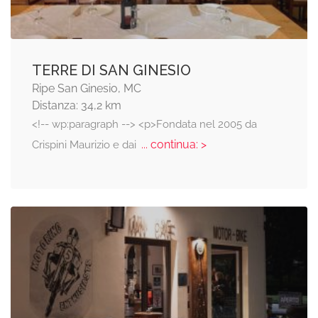
TERRE DI SAN GINESIO
Ripe San Ginesio, MC
Distanza: 34,2 km
<!-- wp:paragraph --> <p>Fondata nel 2005 da
... continua: >
Crispini Maurizio e dai