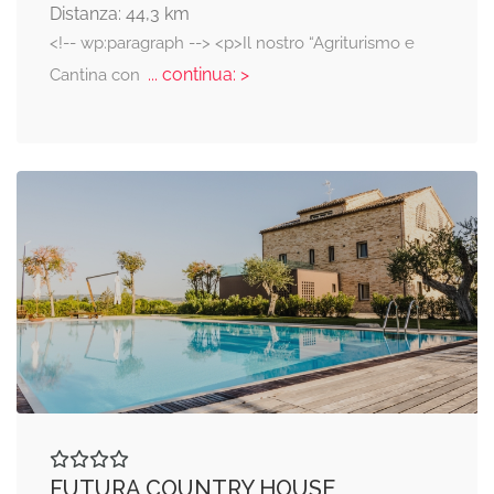
Distanza: 44,3 km
<!-- wp:paragraph --> <p>Il nostro “Agriturismo e
... continua: >
Cantina con
FUTURA COUNTRY HOUSE