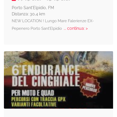
Porto Sant'Elpidio, FM
Distanza: 30,4 km
NEW LOCATION ! Lungo Mare Falerienze EX-
... continua: >
Pepenero Porto Sant’Elpidio