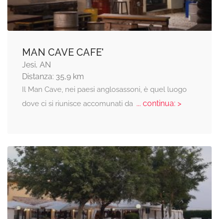
MAN CAVE CAFE'
Jesi, AN
Distanza: 35,9 km
Il Man Cave, nei paesi anglosassoni, è quel luogo
... continua: >
dove ci si riunisce accomunati da