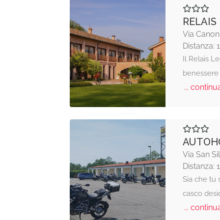
RELAIS
Via Canoni
Distanza: 
Il Relais L
benessere 
... continua
AUTOHO
Via San Si
Distanza: 
Sia che tu 
casco desid
... continua