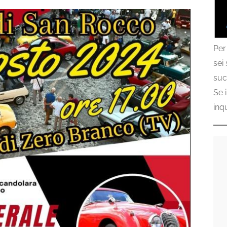
Per
sei
suc
Se 
inq