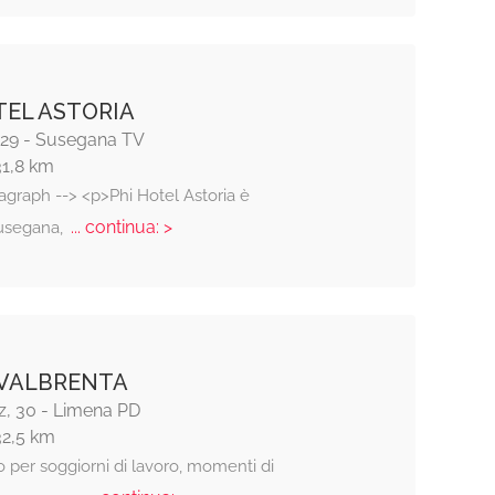
TEL ASTORIA
, 29 - Susegana TV
31,8 km
agraph --> <p>Phi Hotel Astoria è
... continua: >
Susegana,
 VALBRENTA
z, 30 - Limena PD
32,5 km
 per soggiorni di lavoro, momenti di