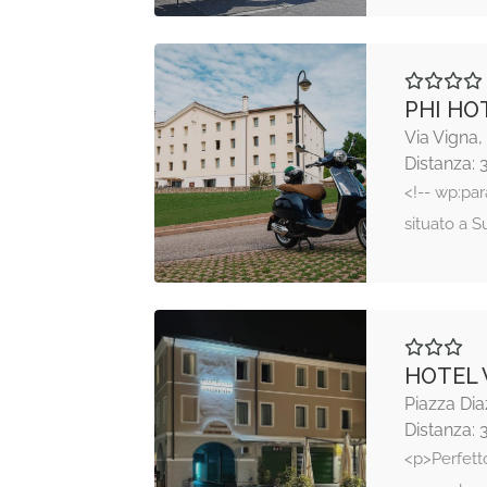
PHI HO
Via Vigna
Distanza: 
<!-- wp:par
situato a 
HOTEL
Piazza Dia
Distanza: 
<p>Perfetto