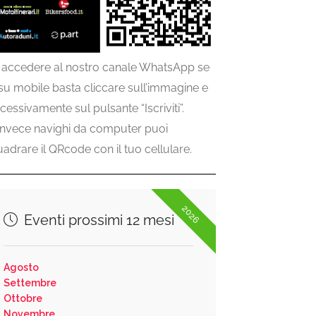
 accedere al nostro canale WhatsApp se
 su mobile basta cliccare sull’immagine e
cessivamente sul pulsante “Iscriviti”.
invece navighi da computer puoi
uadrare il QRcode con il tuo cellulare.
2026
Eventi prossimi 12 mesi
Agosto
Settembre
Ottobre
Novembre