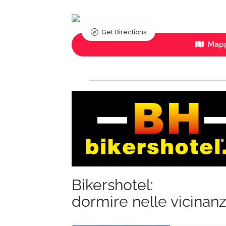
Get Directions
Mapp
Bikershotel:
dormire nelle vicinan