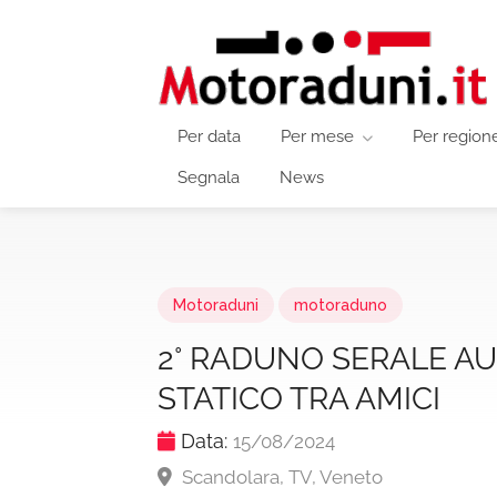
Per data
Per mese
Per region
Segnala
News
Motoraduni
motoraduno
2° RADUNO SERALE AU
STATICO TRA AMICI
Data:
15/08/2024
Scandolara, TV, Veneto