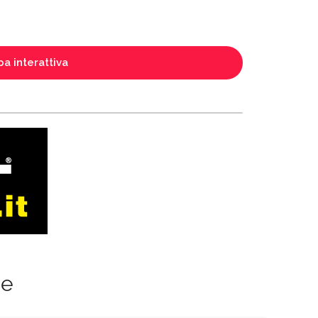
a interattiva
ze