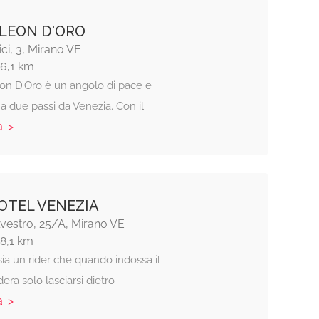
 LEON D'ORO
ci, 3, Mirano VE
16,1 km
eon D’Oro è un angolo di pace e
a due passi da Venezia. Con il
: >
TEL VENEZIA
lvestro, 25/A, Mirano VE
18,1 km
sia un rider che quando indossa il
era solo lasciarsi dietro
: >