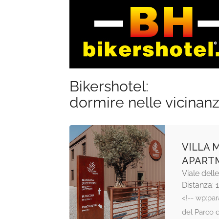
Bikershotel:
dormire nelle vicinan
VILLA 
APART
Viale dell
Distanza: 
<!-- wp:pa
del Parco 