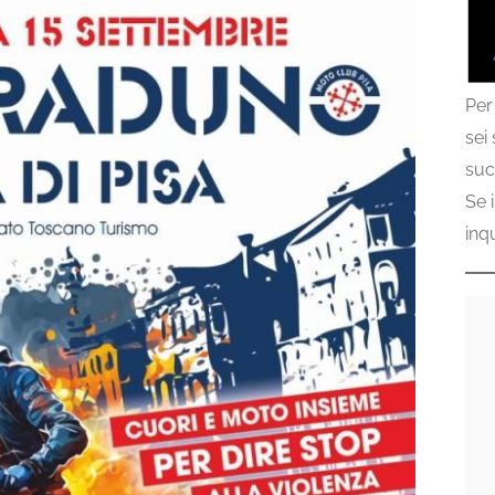
Per
sei
suc
Se 
inq