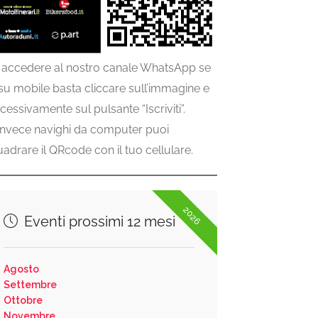
 accedere al nostro canale WhatsApp se
 su mobile basta cliccare sull’immagine e
cessivamente sul pulsante “Iscriviti”.
invece navighi da computer puoi
uadrare il QRcode con il tuo cellulare.
2026
Eventi prossimi 12 mesi
Agosto
Settembre
Ottobre
Novembre