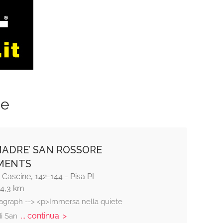
ze
MADRE’ SAN ROSSORE
MENTS
e Cascine, 142-144 - Pisa PI
14,3 km
ragraph --> <p>Immersa nella quiete
... continua: >
di San