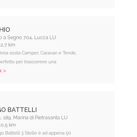
CHIO
ro a Segno 704, Lucca LU
32,7 km
, Area sosta Camper, Caravan e Tende,
perfetto per trascorrere una
: >
O BATTELLI
a, 189, Marina di Pietrasanta LU
40,5 km
o Battelli 3 Stelle è ad appena 50