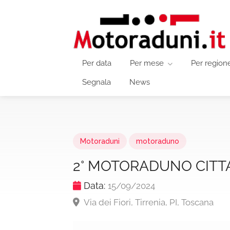
Per data
Per mese
Per region
Segnala
News
Motoraduni
motoraduno
2° MOTORADUNO CITTA’
Data:
15/09/2024
Via dei Fiori, Tirrenia, PI, Toscana