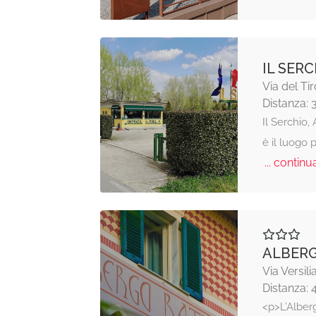
IL SER
Via del Ti
Distanza: 
Il Serchio
è il luogo 
... continua
ALBERG
Via Versili
Distanza: 
<p>L’Alberg