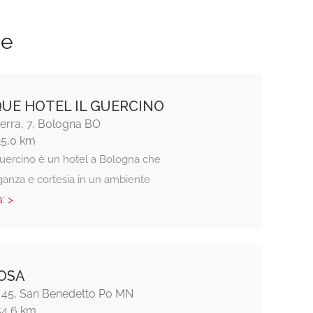
ze
UE HOTEL IL GUERCINO
Serra, 7, Bologna BO
25,0 km
 Guercino è un hotel a Bologna che
ganza e cortesia in un ambiente
: >
OSA
 45, San Benedetto Po MN
54,6 km