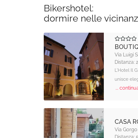
Bikershotel:
dormire nelle vicinan
BOUTIQ
Via Luigi 
Distanza: 
L’Hotel Il
unisce ele
... continua
CASA R
Via Gorgo
Distanza: 