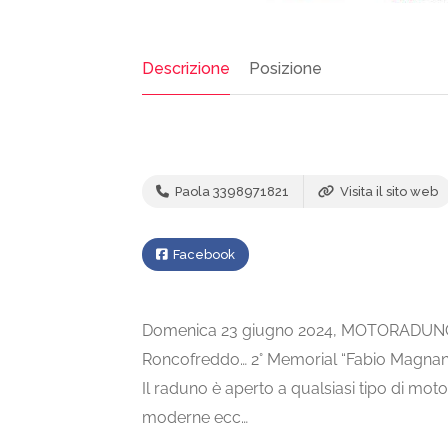
Descrizione
Posizione
Paola 3398971821
Visita il sito web
Facebook
Domenica 23 giugno 2024, MOTORADUNO pr
Roncofreddo… 2° Memorial “Fabio Magnani
Il raduno è aperto a qualsiasi tipo di mo
moderne ecc…