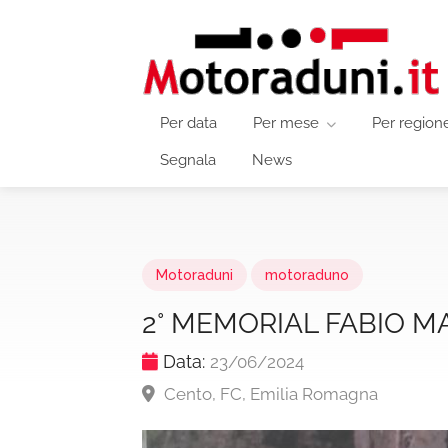
Per data
Per mese
Per region
Segnala
News
Motoraduni
motoraduno
2° MEMORIAL FABIO 
Data:
23/06/2024
Cento, FC, Emilia Romagna