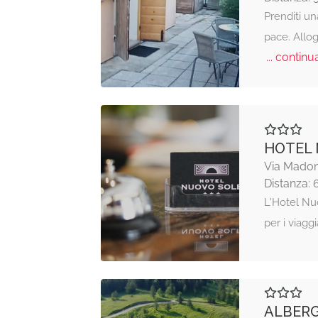
Prenditi un
pace. Allog
... continua
HOTEL 
Via Madon
Distanza: 
L'Hotel Nu
per i viagg
ALBERG