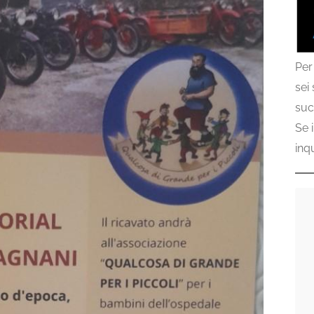
Per
sei
suc
Se 
inq