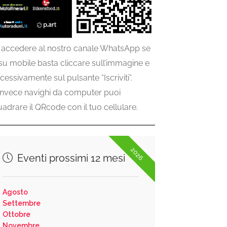
 accedere al nostro canale WhatsApp se
 su mobile basta cliccare sull’immagine e
cessivamente sul pulsante “Iscriviti”.
invece navighi da computer puoi
uadrare il QRcode con il tuo cellulare.
2026
Eventi prossimi 12 mesi
Agosto
Settembre
Ottobre
Novembre