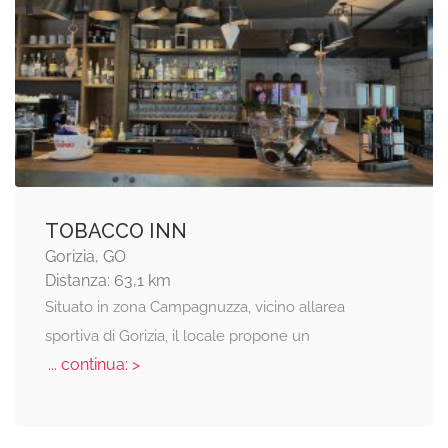
TOBACCO INN
Gorizia, GO
Distanza: 63,1 km
Situato in zona Campagnuzza, vicino allarea
sportiva di Gorizia, il locale propone un
... continua: >