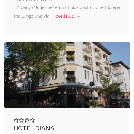
L'Albergo "Julienne" è una tipica costruzione friulana
... continua: >
sita lungo una via
HOTEL DIANA