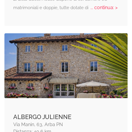
... continua: >
matrimoniali e doppie, tutte dotate di
ALBERGO JULIENNE
Via Manin, 63, Arba PN
Distanza: 40,6 km