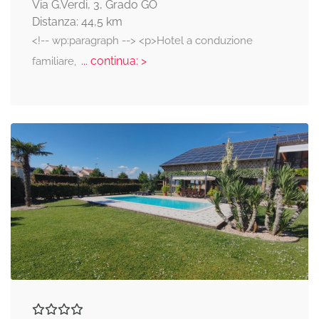
Via G.Verdi, 3, Grado GO
Distanza: 44,5 km
<!-- wp:paragraph --> <p>Hotel a conduzione
... continua: >
familiare,