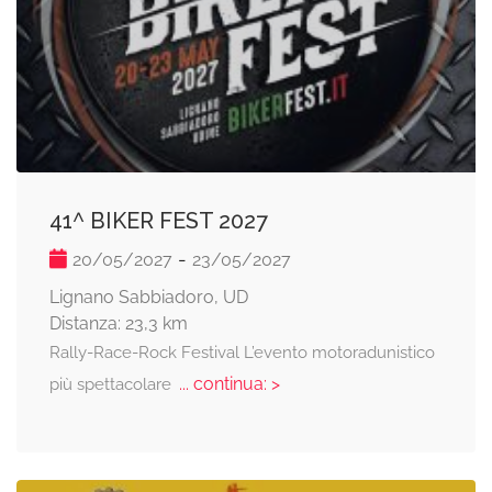
41^ BIKER FEST 2027
-
20/05/2027
23/05/2027
Lignano Sabbiadoro, UD
Distanza: 23,3 km
Rally-Race-Rock Festival L’evento motoradunistico
... continua: >
più spettacolare