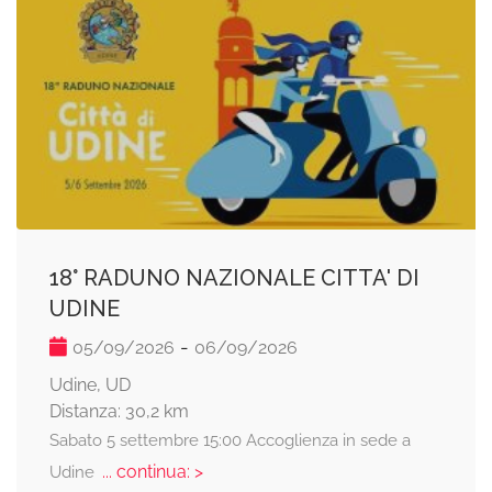
18° RADUNO NAZIONALE CITTA' DI
UDINE
-
05/09/2026
06/09/2026
Udine, UD
Distanza: 30,2 km
Sabato 5 settembre 15:00 Accoglienza in sede a
... continua: >
Udine