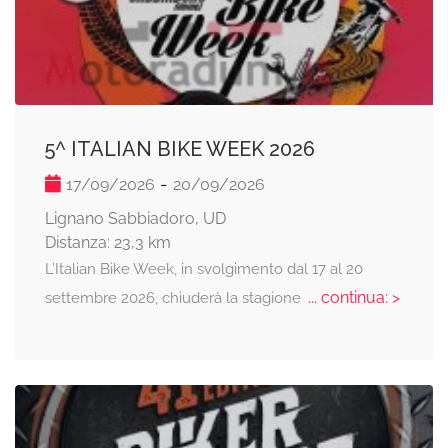
5^ ITALIAN BIKE WEEK 2026
-
17/09/2026
20/09/2026
Lignano Sabbiadoro, UD
Distanza: 23,3 km
L’Italian Bike Week, in svolgimento dal 17 al 20
... continua: >
settembre 2026, chiuderà la stagione