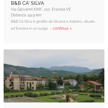
B&B CA' SILVA
Via Giovanni XXIII°, 110, Eraclea VE
Distanza: 49,9 km
B&B Cà Silva è gestito da Silvana e Adriano, situato
... continua: >
ad Eraclea in un luogo