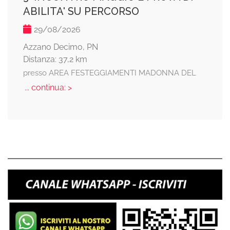
ABILITA' SU PERCORSO
29/08/2026
Azzano Decimo, PN
Distanza: 37,2 km
presso AREA FESTEGGIAMENTI MADONNA DEL
... continua: >