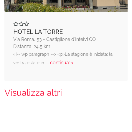
HOTEL LA TORRE
Via Roma, 53 - Castiglione d'Intelvi CO
Distanza: 24,5 km
<!-- wp:paragraph --> <p>La stagione è iniziata: la
... continua: >
vostra estate in
Visualizza altri