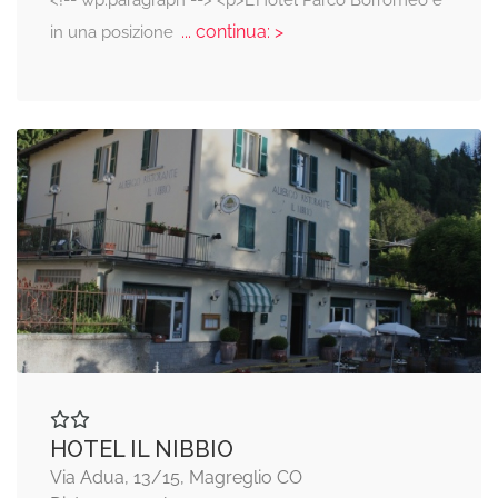
<!-- wp:paragraph --> <p>L’Hotel Parco Borromeo è
... continua: >
in una posizione
HOTEL IL NIBBIO
Via Adua, 13/15, Magreglio CO