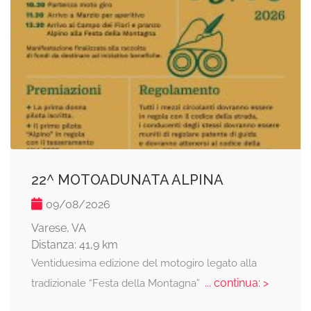
22^ MOTOADUNATA ALPINA
09/08/2026
Varese, VA
Distanza: 41,9 km
Ventiduesima edizione del motogiro legato alla
... continua: >
tradizionale “Festa della Montagna”