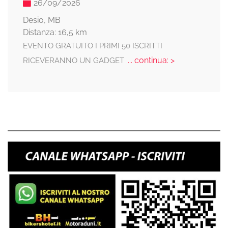
26/09/2026
Desio, MB
Distanza: 16,5 km
EVENTO GRATUITO I PRIMI 50 ISCRITTI
... continua: >
RICEVERANNO UN GADGET