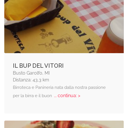
IL BUP DEL VITORI
Busto Garolfo, MI
Distanza: 43,3 km
Birroteca e Panineria nata dalla nostra passione
... continua: >
per la birra e il buon