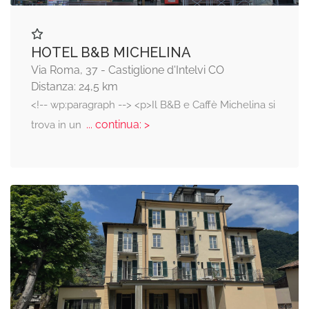
HOTEL B&B MICHELINA
Via Roma, 37 - Castiglione d'Intelvi CO
Distanza: 24,5 km
<!-- wp:paragraph --> <p>Il B&B e Caffè Michelina si
... continua: >
trova in un