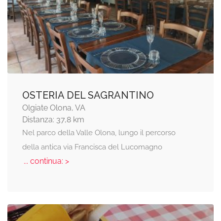
OSTERIA DEL SAGRANTINO
Olgiate Olona, VA
Distanza: 37,8 km
Nel parco della Valle Olona, lungo il percorso
della antica via Francisca del Lucomagno
... continua: >