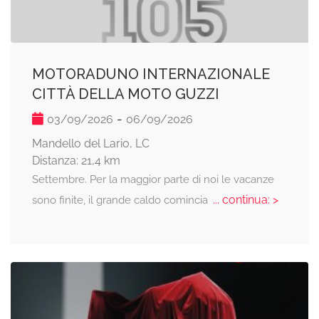
MOTORADUNO INTERNAZIONALE
CITTÀ DELLA MOTO GUZZI
-
03/09/2026
06/09/2026
Mandello del Lario, LC
Distanza: 21,4 km
Settembre. Per la maggior parte di noi le vacanze
... continua: >
sono finite, il grande caldo comincia