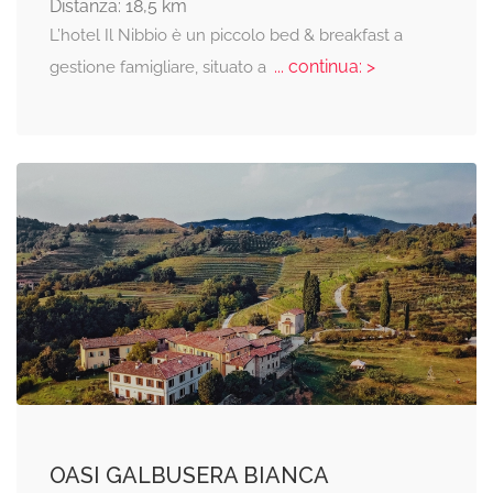
Distanza: 18,5 km
L’hotel Il Nibbio è un piccolo bed & breakfast a
... continua: >
gestione famigliare, situato a
OASI GALBUSERA BIANCA