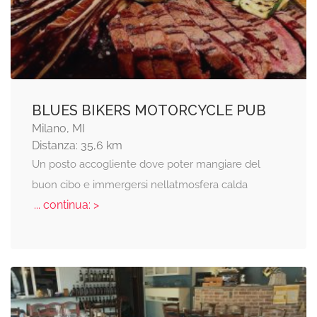
BLUES BIKERS MOTORCYCLE PUB
Milano, MI
Distanza: 35,6 km
Un posto accogliente dove poter mangiare del
buon cibo e immergersi nellatmosfera calda
... continua: >