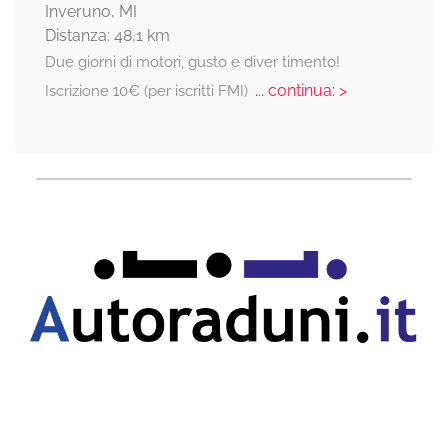
Inveruno, MI
Distanza: 48,1 km
Due giorni di motori, gusto e diver timento!
... continua: >
Iscrizione 10€ (per iscritti FMI)