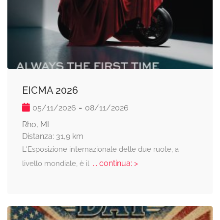
EICMA 2026
-
05/11/2026
08/11/2026
Rho, MI
Distanza: 31,9 km
L'Esposizione internazionale delle due ruote, a
... continua: >
livello mondiale, è il