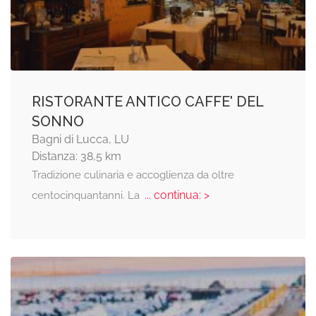
RISTORANTE ANTICO CAFFE' DEL
SONNO
Bagni di Lucca, LU
Distanza: 38,5 km
Tradizione culinaria e accoglienza da oltre
... continua: >
centocinquantanni. La