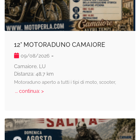
12° MOTORADUNO CAMAIORE
-
09/08/2026
Camaiore, LU
Distanza: 48,7 km
Motoraduno aperto a tutti i tipi di moto, scooter,
... continua: >