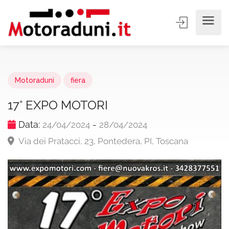
Motoraduni
fiera
17° EXPO MOTORI
Data:
-
24/04/2024
28/04/2024
Via dei Pratacci, 23, Pontedera, PI, Toscana