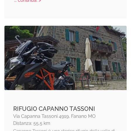
... continua: >
RIFUGIO CAPANNO TASSONI
Via Capanna Tassoni 4919, Fanano MO
Distanza: 55,5 km
Capanno Tassoni è uno storico rifugio della valle di