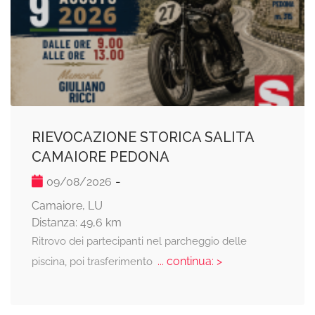
RIEVOCAZIONE STORICA SALITA
CAMAIORE PEDONA
-
09/08/2026
Camaiore, LU
Distanza: 49,6 km
Ritrovo dei partecipanti nel parcheggio delle
... continua: >
piscina, poi trasferimento