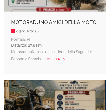
MOTORADUNO AMICI DELLA MOTO
09/08/2026
Pomaia, PI
Distanza: 27,8 km
Motoraduno&nbsp; in occasione della Sagra del
... continua: >
Popone a Pomaia