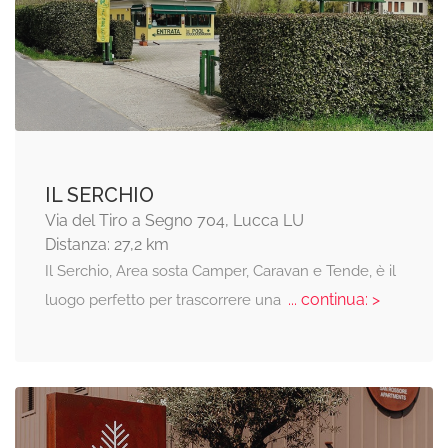
IL SERCHIO
Via del Tiro a Segno 704, Lucca LU
Distanza: 27,2 km
Il Serchio, Area sosta Camper, Caravan e Tende, è il
... continua: >
luogo perfetto per trascorrere una