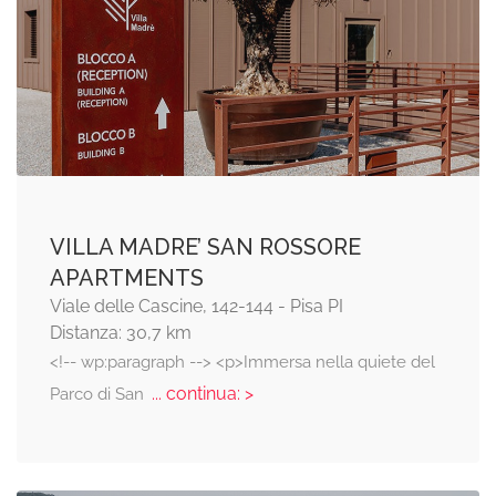
VILLA MADRE’ SAN ROSSORE
APARTMENTS
Viale delle Cascine, 142-144 - Pisa PI
Distanza: 30,7 km
<!-- wp:paragraph --> <p>Immersa nella quiete del
... continua: >
Parco di San