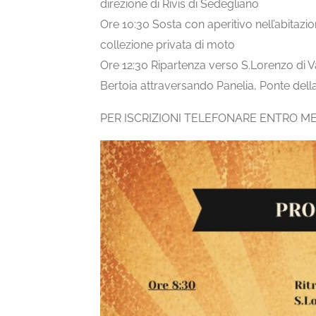
direzione di Rivis di Sedegliano
Ore 10:30 Sosta con aperitivo nell’abitazio
collezione privata di moto
Ore 12:30 Ripartenza verso S.Lorenzo di V
Bertoia attraversando Panelia, Ponte della
PER ISCRIZIONI TELEFONARE ENTRO ME