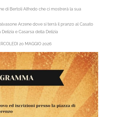
ne di Bertoli Alfredo che ci mostrerà la sua
alvasone Arzene dove si terrà il pranzo al Casato
 Delizia e Casarsa della Delizia
RCOLEDI 20 MAGGIO 2026