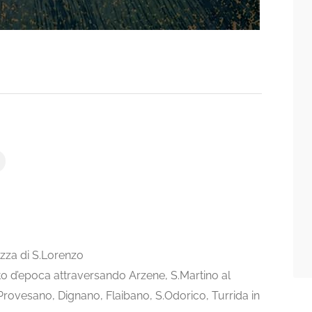
azza di S.Lorenzo
to d’epoca attraversando Arzene, S.Martino al
 Provesano, Dignano, Flaibano, S.Odorico, Turrida in