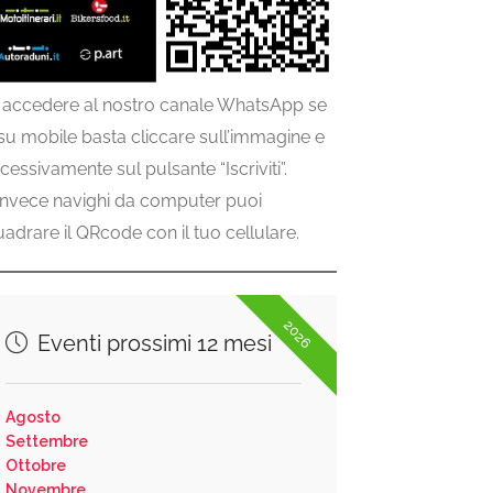
 accedere al nostro canale WhatsApp se
 su mobile basta cliccare sull’immagine e
cessivamente sul pulsante “Iscriviti”.
invece navighi da computer puoi
uadrare il QRcode con il tuo cellulare.
2026
Eventi prossimi 12 mesi
Agosto
Settembre
Ottobre
Novembre