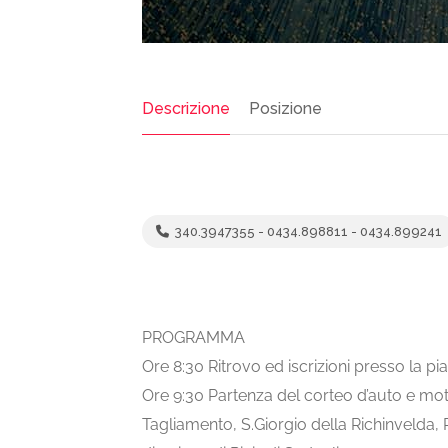
Descrizione
Posizione
340.3947355 - 0434.898811 - 0434.899241
PROGRAMMA
Ore 8:30 Ritrovo ed iscrizioni presso la pi
Ore 9:30 Partenza del corteo d’auto e mo
Tagliamento, S.Giorgio della Richinvelda,