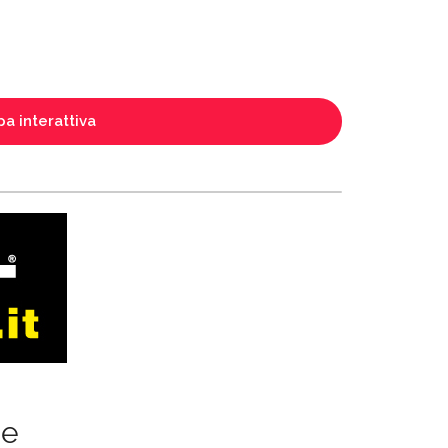
a interattiva
ze