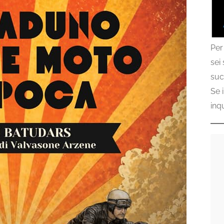
Per
sei
suc
Se 
inq