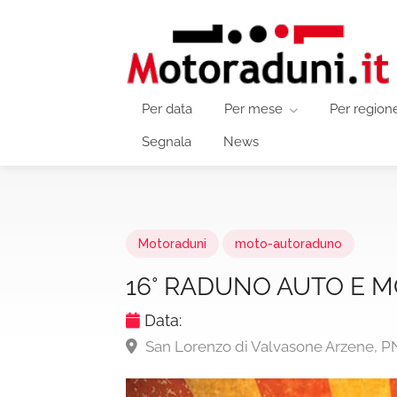
Per data
Per mese
Per region
Segnala
News
Motoraduni
moto-autoraduno
16° RADUNO AUTO E M
Data:
San Lorenzo di Valvasone Arzene, PN,