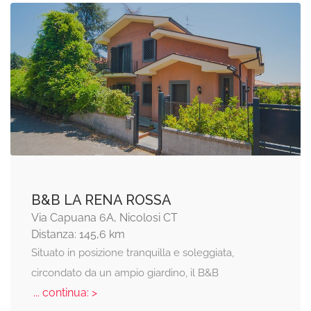
B&B LA RENA ROSSA
Via Capuana 6A, Nicolosi CT
Distanza: 145,6 km
Situato in posizione tranquilla e soleggiata,
circondato da un ampio giardino, il B&B
... continua: >