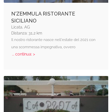
N'ZEMMULA RISTORANTE
SICILIANO
Licata, AG
Distanza: 31,2 km
Il nostro ristorante nasce nell'estate del 2021 con
una scommessa impegnativa, ovvero
... continua: >