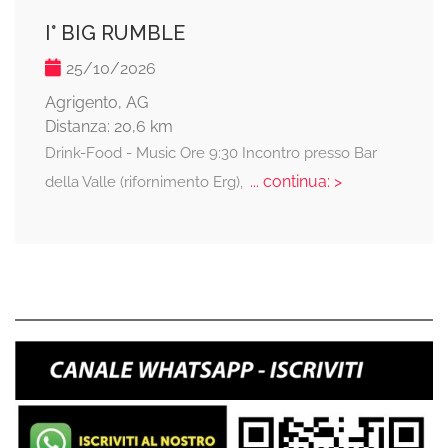
I° BIG RUMBLE
25/10/2026
Agrigento, AG
Distanza: 20,6 km
Drink-Food - Music Ore 9:30 Incontro presso Bar
... continua: >
della Valle (rifornimento Erg),