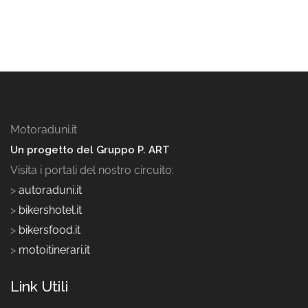
Motoraduni.it
Un progetto del Gruppo P. ART
Visita i portali del nostro circuito:
>
autoraduni.it
>
bikershotel.it
>
bikersfood.it
>
motoitinerari.it
Link Utili