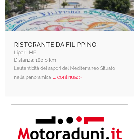
RISTORANTE DA FILIPPINO
Lipari, ME
Distanza: 180,0 km
Lautenticità dei sapori del Mediterraneo Situato
... continua: >
nella panoramica