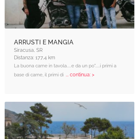
ARRUSTI E MANGIA
Siracusa, SR
Distanza: 177,4 km
La buona carne in tavola.....e da un po".....i primi a
... continua: >
base di carne, il primi di