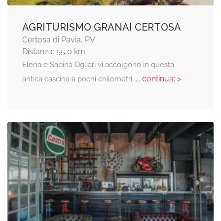
AGRITURISMO GRANAI CERTOSA
Certosa di Pavia, PV
Distanza: 55,0 km
Elena e Sabina Ogliari vi accolgono in questa
... continua: >
antica cascina a pochi chilometri