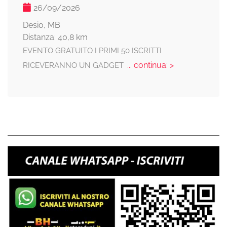
26/09/2026
Desio, MB
Distanza: 40,8 km
EVENTO GRATUITO I PRIMI 50 ISCRITTI
... continua: >
RICEVERANNO UN GADGET