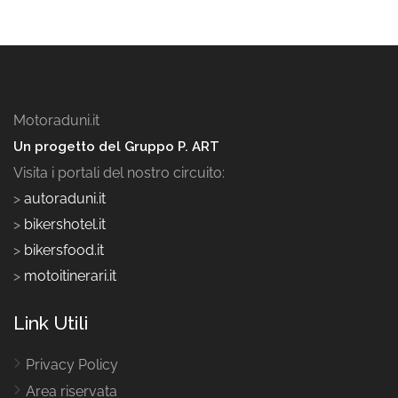
Motoraduni.it
Un progetto del Gruppo P. ART
Visita i portali del nostro circuito:
>
autoraduni.it
>
bikershotel.it
>
bikersfood.it
>
motoitinerari.it
Link Utili
Privacy Policy
Area riservata