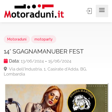
Motoraduni
motoparty
14° SGAGNAMANUBER FEST
Data:
-
13/06/2024
15/06/2024
Via dell'Industria, 1, Casirate d'Adda, BG,
Lombardia