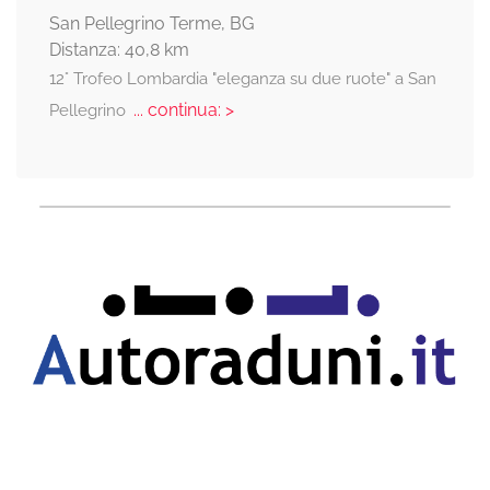
San Pellegrino Terme, BG
Distanza: 40,8 km
12° Trofeo Lombardia "eleganza su due ruote" a San
... continua: >
Pellegrino