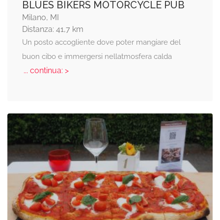
BLUES BIKERS MOTORCYCLE PUB
Milano, MI
Distanza: 41,7 km
Un posto accogliente dove poter mangiare del
buon cibo e immergersi nellatmosfera calda
... continua: >