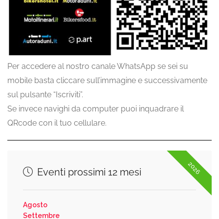
Per accedere al nostro canale WhatsApp se sei su
mobile basta cliccare sull’immagine e successivamente
sul pulsante “Iscriviti”.
Se invece navighi da computer puoi inquadrare il
QRcode con il tuo cellulare.
2026
Eventi prossimi 12 mesi
Agosto
Settembre