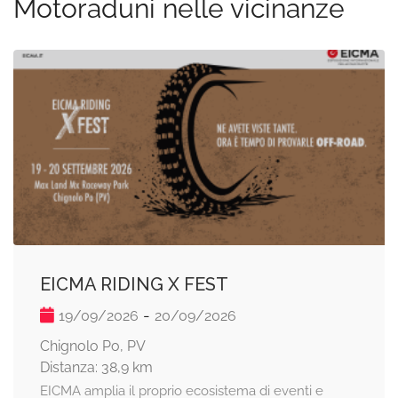
Motoraduni nelle vicinanze
EICMA RIDING X FEST
-
19/09/2026
20/09/2026
Chignolo Po, PV
Distanza: 38,9 km
EICMA amplia il proprio ecosistema di eventi e