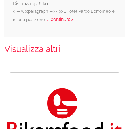
Distanza: 47,6 km
<!-- wp:paragraph --> <p>L’Hotel Parco Borromeo è
... continua: >
in una posizione
Visualizza altri