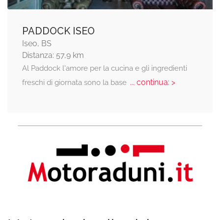
PADDOCK ISEO
Iseo, BS
Distanza: 57,9 km
Al Paddock l'amore per la cucina e gli ingredienti
... continua: >
freschi di giornata sono la base