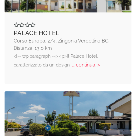
PALACE HOTEL
Corso Europa, 2/4, Zingonia Verdellino BG
Distanza: 13,0 km
<!-- wp:paragraph --> <p>Il Palace Hotel,
... continua: >
caratterizzato da un design