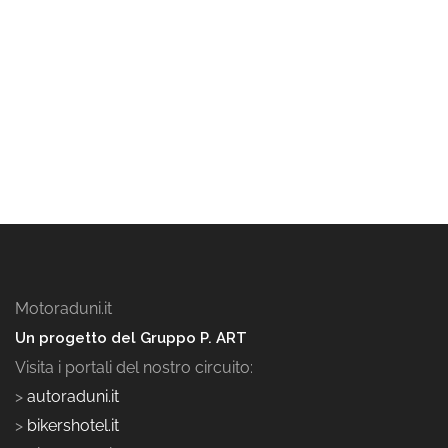
Motoraduni.it
Un progetto del Gruppo P. ART
Visita i portali del nostro circuito:
>
autoraduni.it
>
bikershotel.it