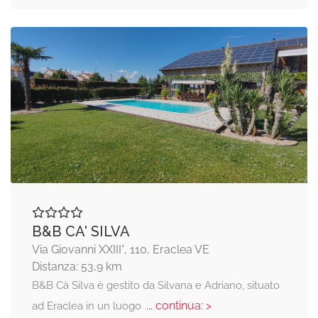
B&B CA' SILVA
Via Giovanni XXIII°, 110, Eraclea VE
Distanza: 53,9 km
B&B Cà Silva è gestito da Silvana e Adriano, situato
... continua: >
ad Eraclea in un luogo