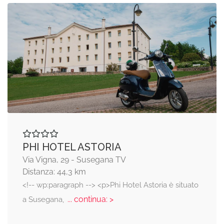
PHI HOTEL ASTORIA
Via Vigna, 29 - Susegana TV
Distanza: 44,3 km
<!-- wp:paragraph --> <p>Phi Hotel Astoria è situato
... continua: >
a Susegana,