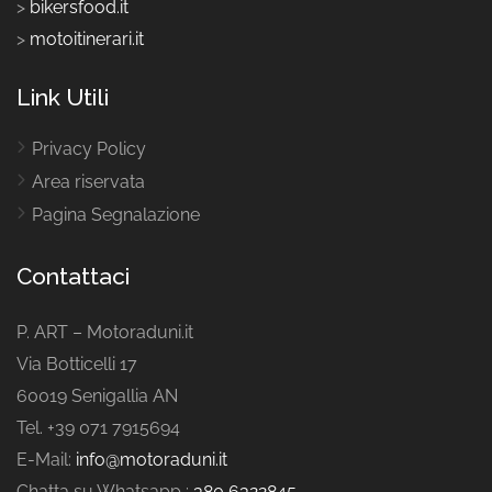
>
bikersfood.it
>
motoitinerari.it
Link Utili
Privacy Policy
Area riservata
Pagina Segnalazione
Contattaci
P. ART – Motoraduni.it
Via Botticelli 17
60019 Senigallia AN
Tel. +39 071 7915694
E-Mail:
info@motoraduni.it
Chatta su Whatsapp :
380 6322845