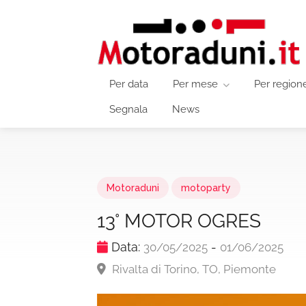
Per data
Per mese
Per region
Segnala
News
Motoraduni
motoparty
13° MOTOR OGRES
Data:
-
30/05/2025
01/06/2025
Rivalta di Torino, TO, Piemonte