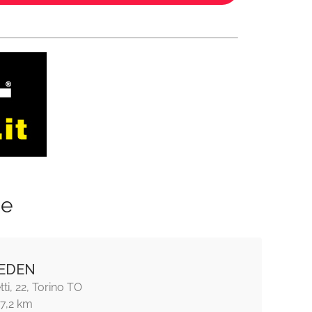
ze
EDEN
ti, 22, Torino TO
17,2 km