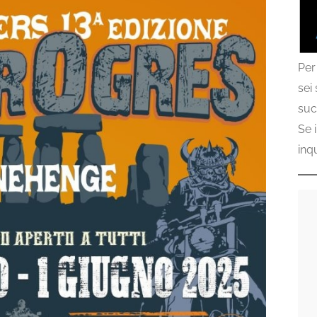
Per
sei
suc
Se 
inq