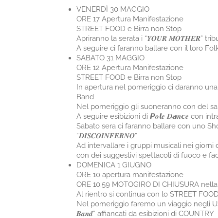
VENERDÌ 30 MAGGIO
ORE 17 Apertura Manifestazione
STREET FOOD e Birra non Stop
Apriranno la serata i “𝒀𝑶𝑼𝑹 𝑴𝑶𝑻𝑯𝑬𝑹” 
A seguire ci faranno ballare con il loro Folk R
SABATO 31 MAGGIO
ORE 12 Apertura Manifestazione
STREET FOOD e Birra non Stop
In apertura nel pomeriggio ci daranno una bell
Band
Nel pomeriggio gli suoneranno con del sano 
A seguire esibizioni di 𝙋𝒐𝙡𝒆 𝑫𝙖𝒏𝙘𝒆 con 
Sabato sera ci faranno ballare con uno Sh
“𝑫𝑰𝑺𝑪𝑶𝑰𝑵𝑭𝑬𝑹𝑵𝑶”
Ad intervallare i gruppi musicali nei giorni del 
con dei suggestivi spettacoli di fuoco e fa
DOMENICA 1 GIUGNO
ORE 10 apertura manifestazione
ORE 10.59 MOTOGIRO DI CHIUSURA nella 
Al rientro si continua con lo STREET FOO
Nel pomeriggio faremo un viaggio negli USA con la
𝑩𝒂𝒏𝒅” affiancati da esibizioni di COUNTRY