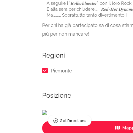
A seguire i “𝑹𝒐𝒍𝒍𝒆𝒓𝒃𝒍𝒖𝒆𝒔𝒕𝒆𝒓” con il loro
E alla sera per chiudere….. “𝑹𝒆𝒅-𝑯𝒐𝒕 𝑫𝒚
Ma……….. Soprattutto tanto divertimento !
Per chi ha già partecipato sa di cosa stia
più per non mancare!
Regioni
Piemonte
Posizione
Get Directions
Mapp