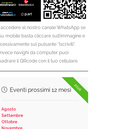
 accedere al nostro canale WhatsApp se
 su mobile basta cliccare sull’immagine e
cessivamente sul pulsante “Iscriviti”.
invece navighi da computer puoi
uadrare il QRcode con il tuo cellulare.
2026
Eventi prossimi 12 mesi
Agosto
Settembre
Ottobre
Novembre