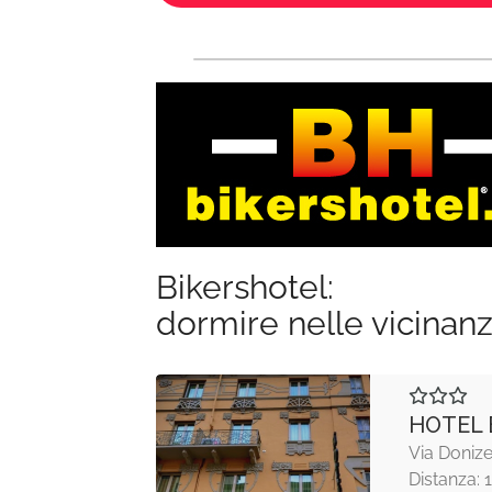
Bikershotel:
dormire nelle vicinan
HOTEL 
Via Donizet
Distanza: 