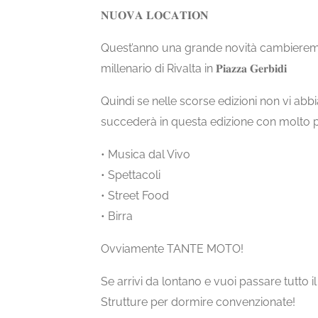
𝐍𝐔𝐎𝐕𝐀 𝐋𝐎𝐂𝐀𝐓𝐈𝐎𝐍
Quest’anno una grande novità cambieremo 
millenario di Rivalta in 𝐏𝐢𝐚𝐳𝐳𝐚 𝐆𝐞𝐫𝐛𝐢𝐝𝐢
Quindi se nelle scorse edizioni non vi a
succederà in questa edizione con molto p
• Musica dal Vivo
• Spettacoli
• Street Food
• Birra
Ovviamente TANTE MOTO!
Se arrivi da lontano e vuoi passare tutto
Strutture per dormire convenzionate!