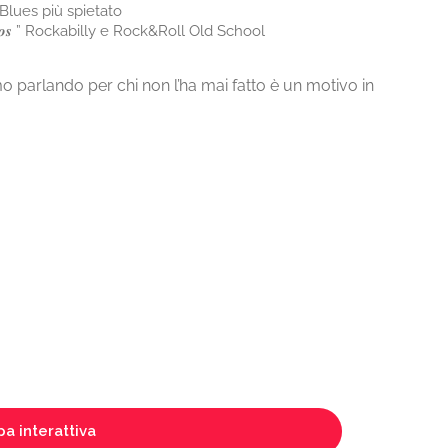
 Rock Blues più spietato
𝒂𝒎𝒐𝒔 ” Rockabilly e Rock&Roll Old School
mo parlando per chi non l’ha mai fatto è un motivo in
a interattiva