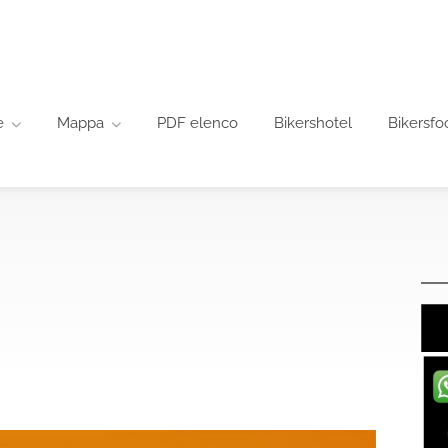
e
Mappa
PDF elenco
Bikershotel
Bikersfo