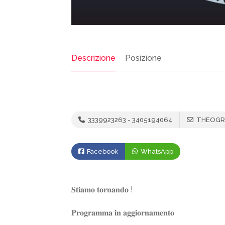
Descrizione
Posizione
3339923263 - 3405194064
THEOGR
Facebook
WhatsApp
𝐒𝐭𝐢𝐚𝐦𝐨 𝐭𝐨𝐫𝐧𝐚𝐧𝐝𝐨 !
𝐏𝐫𝐨𝐠𝐫𝐚𝐦𝐦𝐚 𝐢𝐧 𝐚𝐠𝐠𝐢𝐨𝐫𝐧𝐚𝐦𝐞𝐧𝐭𝐨