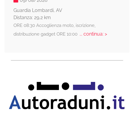
09/08/2026
Guardia Lombardi, AV
Distanza: 29,2 km
ORE 08:30 Accoglienza moto, iscrizione,
... continua: >
distribuzione gadget ORE 10:00