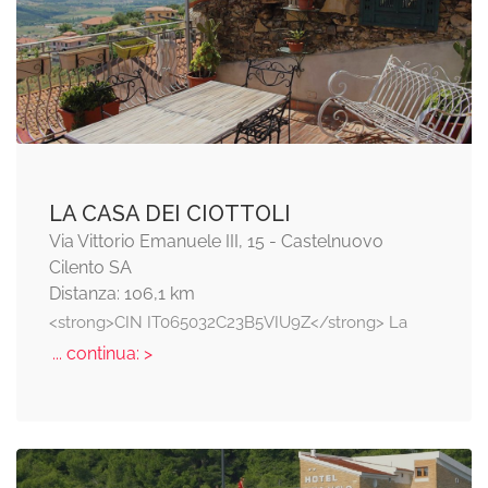
LA CASA DEI CIOTTOLI
Via Vittorio Emanuele III, 15 - Castelnuovo
Cilento SA
Distanza: 106,1 km
<strong>CIN IT065032C23B5VIU9Z</strong> La
... continua: >