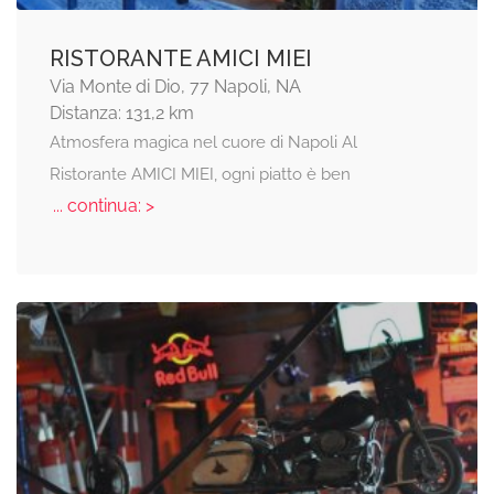
RISTORANTE AMICI MIEI
Via Monte di Dio, 77 Napoli, NA
Distanza: 131,2 km
Atmosfera magica nel cuore di Napoli Al
Ristorante AMICI MIEI, ogni piatto è ben
... continua: >