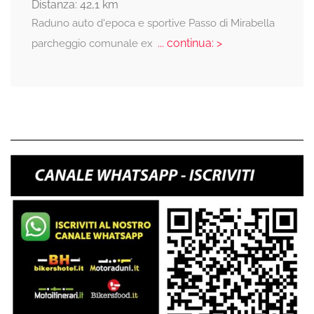
Distanza: 42,1 km
Raduno auto d'epoca e sportive Passo di Mirabella
... continua: >
parcheggio comunale ex