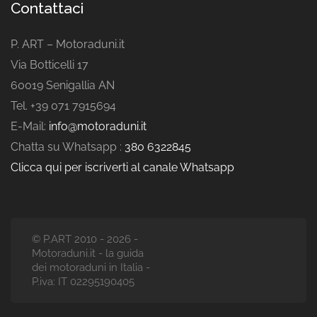
Contattaci
P. ART – Motoraduni.it
Via Botticelli 17
60019 Senigallia AN
Tel. +39 071 7915694
E-Mail:
info@motoraduni.it
Chatta su Whatsapp :
380 6322845
Clicca qui per iscriverti al canale Whatsapp
© P.ART 2010 - 2026 -
Motoraduni.it - la guida
dei motoraduni in Italia -
P.iva: IT 02295190405