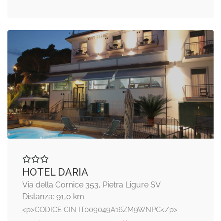
HOTEL DARIA
Via della Cornice 353, Pietra Ligure SV
Distanza: 91,0 km
<p>CODICE CIN IT009049A16ZM9WNPC</p>