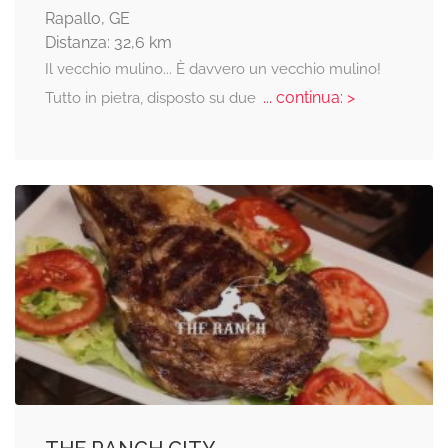
Rapallo, GE
Distanza: 32,6 km
Il vecchio mulino... È davvero un vecchio mulino!
... continua: >
Tutto in pietra, disposto su due