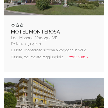
MOTEL MONTEROSA
Loc. Masone, Vogogna VB
Distanza: 31,4 km
L’ Hotel Monterosa si trova a Vogogna in Val d'
... continua: >
Ossola, facilmente raggiungibile