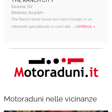
THE RANCH CITY
Savona, SV
Distanza: 62,9 km
The Ranch steak house tex mex'n burger, è un
... continua: >
ristorante specializzato in carni alla
Motoraduni nelle vicinanze