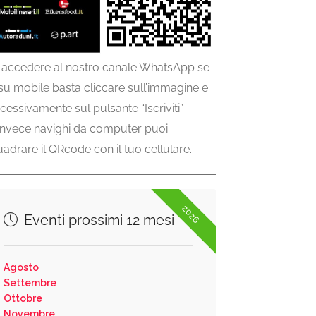
 accedere al nostro canale WhatsApp se
 su mobile basta cliccare sull’immagine e
cessivamente sul pulsante “Iscriviti”.
invece navighi da computer puoi
uadrare il QRcode con il tuo cellulare.
2026
Eventi prossimi 12 mesi
Agosto
Settembre
Ottobre
Novembre