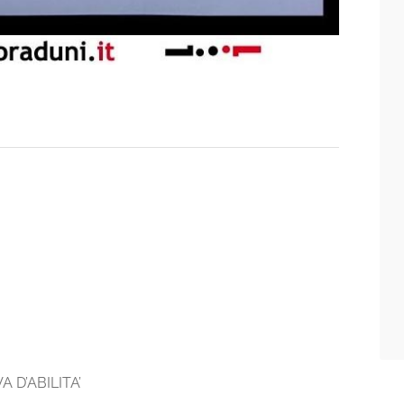
 D’ABILITA’