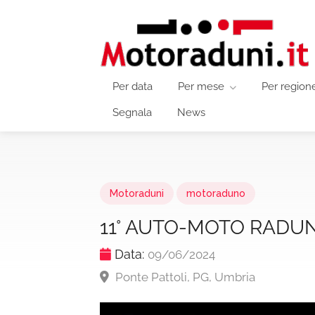
Per data
Per mese
Per region
Segnala
News
Motoraduni
motoraduno
11° AUTO-MOTO RADU
Data:
09/06/2024
Ponte Pattoli, PG, Umbria