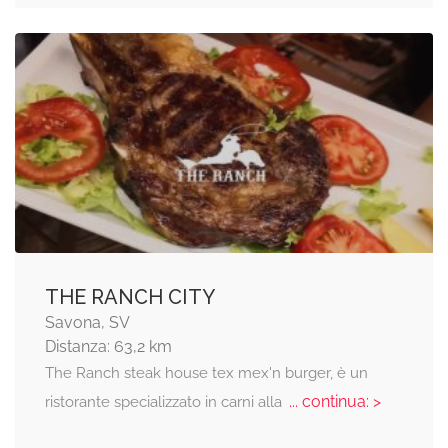
THE RANCH CITY
Savona, SV
Distanza: 63,2 km
The Ranch steak house tex mex'n burger, è un
... continua: >
ristorante specializzato in carni alla