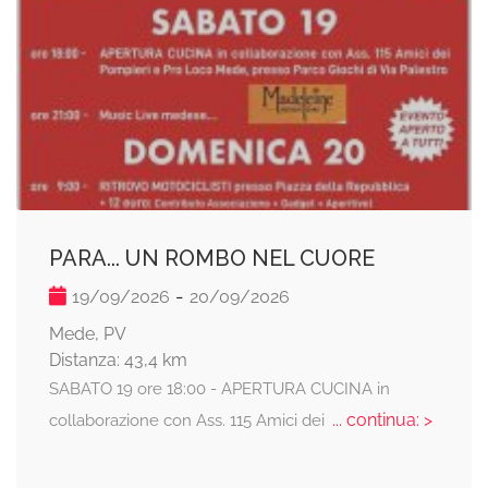
PARA... UN ROMBO NEL CUORE
-
19/09/2026
20/09/2026
Mede, PV
Distanza: 43,4 km
SABATO 19 ore 18:00 - APERTURA CUCINA in
... continua: >
collaborazione con Ass. 115 Amici dei