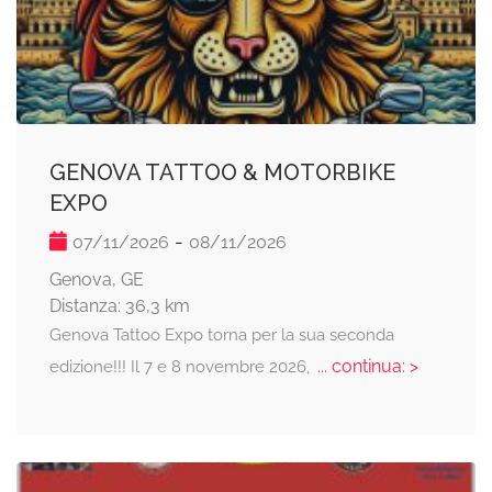
GENOVA TATTOO & MOTORBIKE
EXPO
-
07/11/2026
08/11/2026
Genova, GE
Distanza: 36,3 km
Genova Tattoo Expo torna per la sua seconda
... continua: >
edizione!!! Il 7 e 8 novembre 2026,