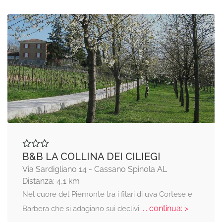
B&B LA COLLINA DEI CILIEGI
Via Sardigliano 14 - Cassano Spinola AL
Distanza: 4,1 km
Nel cuore del Piemonte tra i filari di uva Cortese e
... continua: >
Barbera che si adagiano sui declivi