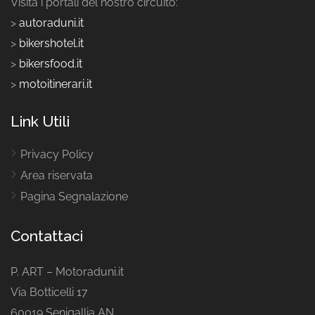
Visita i portali del nostro circuito:
>
autoraduni.it
>
bikershotel.it
>
bikersfood.it
>
motoitinerari.it
Link Utili
Privacy Policy
Area riservata
Pagina Segnalazione
Contattaci
P. ART – Motoraduni.it
Via Botticelli 17
60019 Senigallia AN