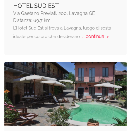
HOTEL SUD EST
Via Gaetano Previati, 200, Lavagna GE
Distanza: 69,7 km
L’Hotel Sud Est si trova a Lavagna, luogo di sosta
... continua: >
ideale per coloro che desiderano