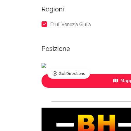
Regioni
Friuli Venezia Giulia
Posizione
Get Directions
Mapp