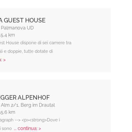
TA GUEST HOUSE
4, Palmanova UD
45,4 km
est House dispone di sei camere tra
i e doppie, tutte dotate di
: >
EGGER ALPENHOF
Alm 2/1, Berg im Drautal
55,6 km
ragraph --> <p><strong>Dove i
... continua: >
ti sono