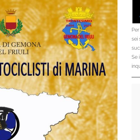
Per
sei
suc
Se 
inq