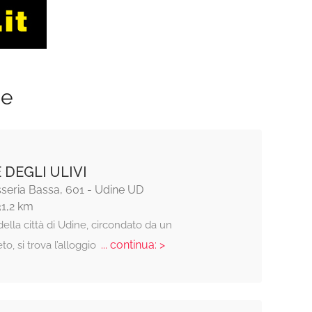
ze
 DEGLI ULIVI
seria Bassa, 601 - Udine UD
31,2 km
della città di Udine, circondato da un
... continua: >
to, si trova l’alloggio