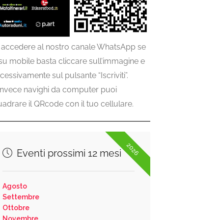
 accedere al nostro canale WhatsApp se
 su mobile basta cliccare sull’immagine e
cessivamente sul pulsante “Iscriviti”.
invece navighi da computer puoi
uadrare il QRcode con il tuo cellulare.
2026
Eventi prossimi 12 mesi
Agosto
Settembre
Ottobre
Novembre