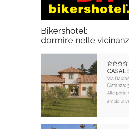
Bikershotel:
dormire nelle vicinan
CASALE
Via Baldas
Distanza: 
Alle porte 
ampio ulive