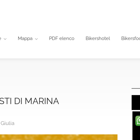
e
Mappa
PDF elenco
Bikershotel
Bikersfo
STI DI MARINA
 Giulia