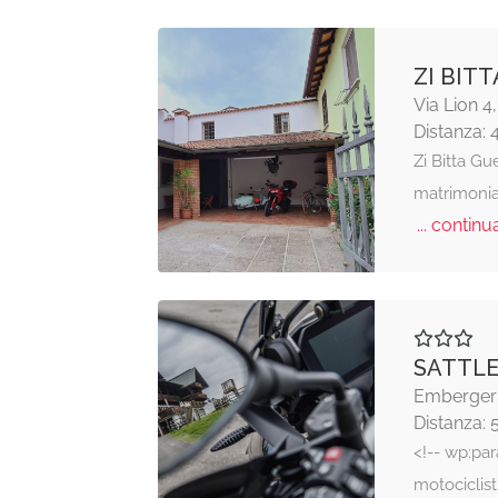
ZI BIT
Via Lion 
Distanza: 
Zi Bitta Gu
matrimonial
... continua
SATTL
Emberger 
Distanza: 
<!-- wp:pa
motociclis