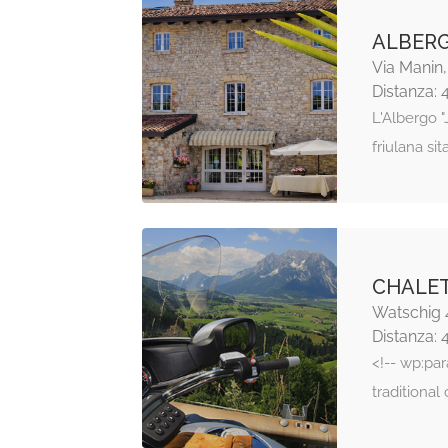
ALBERG
Via Manin
Distanza: 
L'Albergo "
friulana si
CHALE
Watschig 
Distanza: 
<!-- wp:pa
traditional