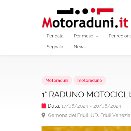
Per data
Per mese
Per region
Segnala
News
Motoraduni
motoraduno
1° RADUNO MOTOCICLI
Data:
-
17/06/2024
20/06/2024
Gemona del Friuli, UD, Friuli Venezia