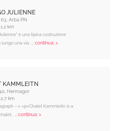
O JULIENNE
, 63, Arba PN
41,2 km
Julienne" è una tipica costruzione
... continua: >
ta lungo una via
T KAMMLEITN
40, Hermagor
42,7 km
ragraph --> <p>Chalet Kammleitn is a
... continua: >
 chalet,