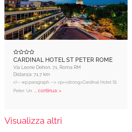
CARDINAL HOTEL ST PETER ROME
Via Leone Dehon, 71, Roma RM
Distanza: 71,7 km
<!-- wp:paragraph --> <p><strong>Cardinal Hotel St.
... continua: >
Peter: Un
Visualizza altri