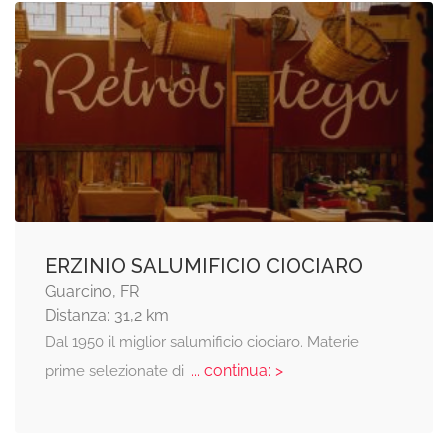
ERZINIO SALUMIFICIO CIOCIARO
Guarcino, FR
Distanza: 31,2 km
Dal 1950 il miglior salumificio ciociaro. Materie
... continua: >
prime selezionate di