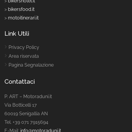
>
bikershotel.it
>
bikersfood.it
>
motoitinerari.it
Link Utili
Privacy Policy
Area riservata
Pagina Segnalazione
Contattaci
P. ART – Motoraduni.it
Via Botticelli 17
60019 Senigallia AN
Tel. +39 071 7915694
E-Mail:
info@motoraduni.it