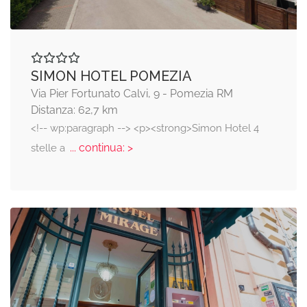
SIMON HOTEL POMEZIA
Via Pier Fortunato Calvi, 9 - Pomezia RM
Distanza: 62,7 km
<!-- wp:paragraph --> <p><strong>Simon Hotel 4
... continua: >
stelle a