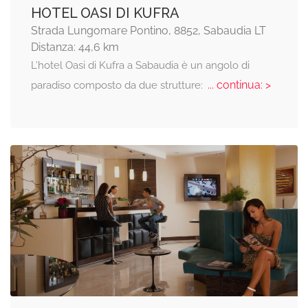
HOTEL OASI DI KUFRA
Strada Lungomare Pontino, 8852, Sabaudia LT
Distanza: 44,6 km
L’hotel Oasi di Kufra a Sabaudia è un angolo di
... continua: >
paradiso composto da due strutture: