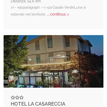
Distanza: 14,6 km
<!-- wp:paragraph --> <p>Casale VerdeLuna si
... continua: >
estende nel territorio
HOTEL LA CASARECCIA