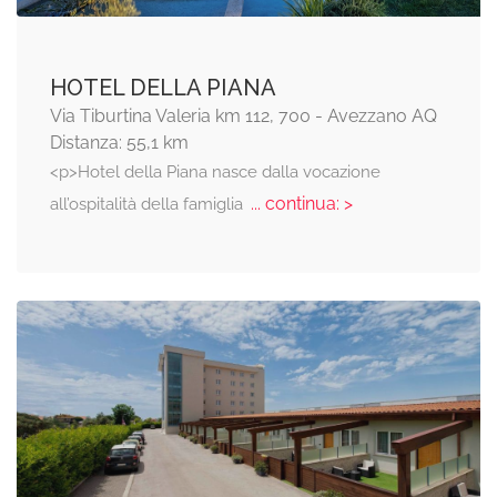
HOTEL DELLA PIANA
Via Tiburtina Valeria km 112, 700 - Avezzano AQ
Distanza: 55,1 km
<p>Hotel della Piana nasce dalla vocazione
... continua: >
all’ospitalità della famiglia