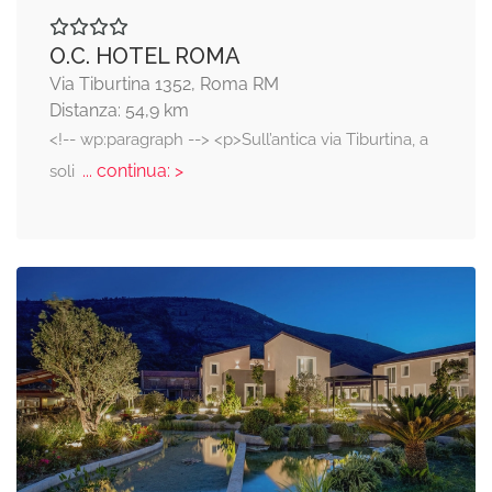
O.C. HOTEL ROMA
Via Tiburtina 1352, Roma RM
Distanza: 54,9 km
<!-- wp:paragraph --> <p>Sull’antica via Tiburtina, a
... continua: >
soli