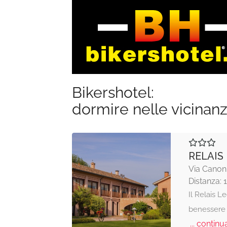
Bikershotel:
dormire nelle vicinan
RELAIS
Via Canoni
Distanza: 
Il Relais L
benessere 
... continua