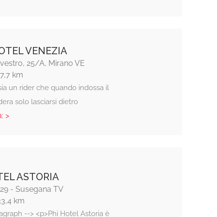
TEL VENEZIA
lvestro, 25/A, Mirano VE
17,7 km
sia un rider che quando indossa il
era solo lasciarsi dietro
: >
TEL ASTORIA
, 29 - Susegana TV
33,4 km
agraph --> <p>Phi Hotel Astoria è