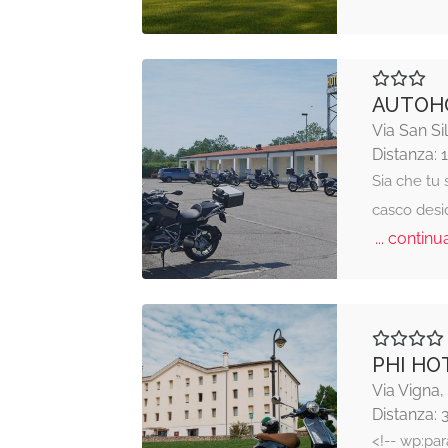
AUTOHO
Via San Si
Distanza: 
Sia che tu 
casco desid
... continua
PHI HO
Via Vigna
Distanza: 
<!-- wp:par