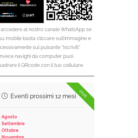
 accedere al nostro canale WhatsApp se
 su mobile basta cliccare sull’immagine e
cessivamente sul pulsante “Iscriviti”.
invece navighi da computer puoi
uadrare il QRcode con il tuo cellulare.
2026
Eventi prossimi 12 mesi
Agosto
Settembre
Ottobre
Novembre