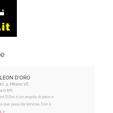
ze
 LEON D'ORO
ci, 3, Mirano VE
14,0 km
eon D’Oro è un angolo di pace e
a due passi da Venezia. Con il
: >