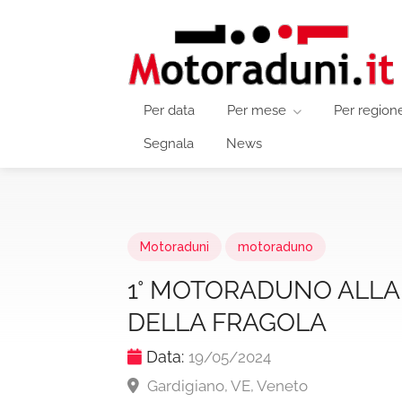
Per data
Per mese
Per region
Segnala
News
Motoraduni
motoraduno
1° MOTORADUNO ALLA 
DELLA FRAGOLA
Data:
19/05/2024
Gardigiano, VE, Veneto