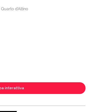
 Quarto d’Altino
a interattiva