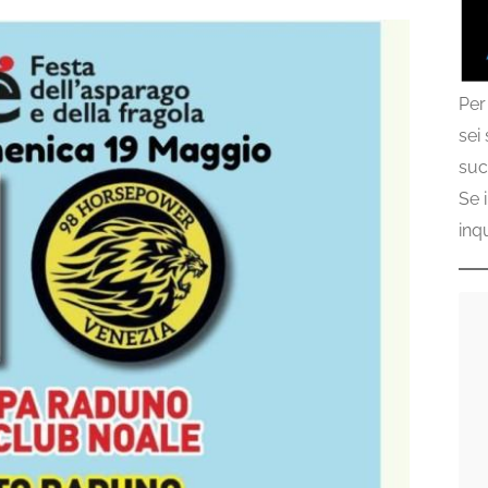
Per
sei
suc
Se 
inq