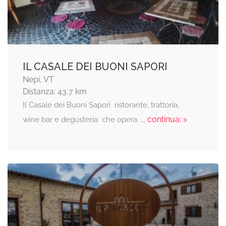
IL CASALE DEI BUONI SAPORI
Nepi, VT
Distanza: 43,7 km
Il Casale dei Buoni Sapori  ristorante, trattoria,
... continua: >
wine bar e degusteria  che opera