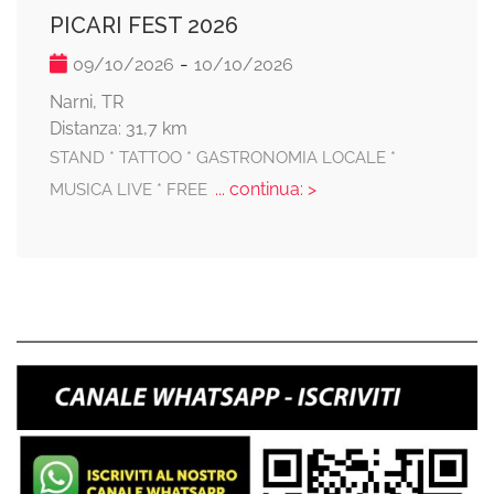
PICARI FEST 2026
-
09/10/2026
10/10/2026
Narni, TR
Distanza: 31,7 km
STAND * TATTOO * GASTRONOMIA LOCALE *
... continua: >
MUSICA LIVE * FREE