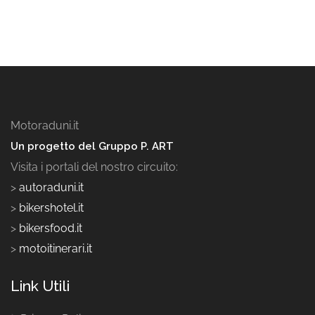
Motoraduni.it
Un progetto del Gruppo P. ART
Visita i portali del nostro circuito:
>
autoraduni.it
>
bikershotel.it
>
bikersfood.it
>
motoitinerari.it
Link Utili