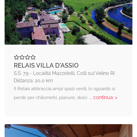
RELAIS VILLA D'ASSIO
S.S. 79 - Località Mazzetelli, Colli sul Velino RI
Distanza: 20,0 km
Il Relais abbraccia ampi spazi verdi, lo sguardo si
... continua: >
perde per chilometri, pianure, dolci