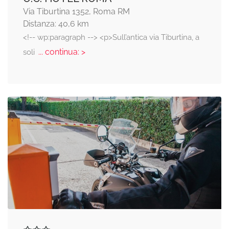
Via Tiburtina 1352, Roma RM
Distanza: 40,6 km
<!-- wp:paragraph --> <p>Sull’antica via Tiburtina, a
... continua: >
soli