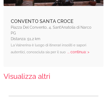
CONVENTO SANTA CROCE
Piazza Del Convento, 4, Sant'Anatolia di Narco
PG
Distanza: 51,2 km
La Valnerina è luogo di itinerari insoliti e sapori
... continua: >
autentici, conosciuta sia per il suo
Visualizza altri