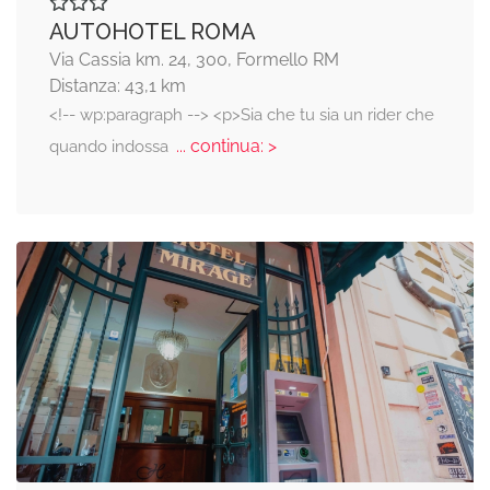
AUTOHOTEL ROMA
Via Cassia km. 24, 300, Formello RM
Distanza: 43,1 km
<!-- wp:paragraph --> <p>Sia che tu sia un rider che
... continua: >
quando indossa