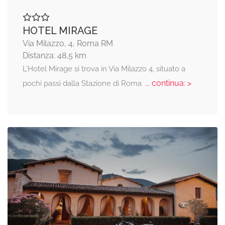
HOTEL MIRAGE
Via Milazzo, 4, Roma RM
Distanza: 48,5 km
L’Hotel Mirage si trova in Via Milazzo 4, situato a
... continua: >
pochi passi dalla Stazione di Roma