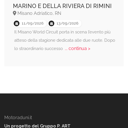
MARINO E DELLA RIVIERA DI RIMINI
Misano Adriatico, RN
11/09/2026
13/09/2026
Il Misano World Circuit porta in scena l’evento più
atteso della stagione dedicata alle due ruote. Dopo
... continua >
lo straordinario successo
Motoraduni.it
Un progetto del Gruppo P. ART